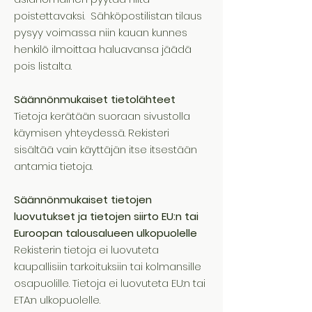
poistettavaksi.
Sähköpostilistan tilaus
pysyy voimassa niin kauan kunnes
henkilö ilmoittaa haluavansa jäädä
pois listalta.
Säännönmukaiset tietolähteet
Tietoja kerätään suoraan sivustolla
käymisen yhteydessä. Rekisteri
sisältää vain käyttäjän itse itsestään
antamia tietoja.
Säännönmukaiset tietojen
luovutukset ja tietojen siirto EU:n tai
Euroopan talousalueen ulkopuolelle
Rekisterin tietoja ei luovuteta
kaupallisiin tarkoituksiin tai kolmansille
osapuolille. Tietoja ei luovuteta EU:n tai
ETA:n ulkopuolelle.