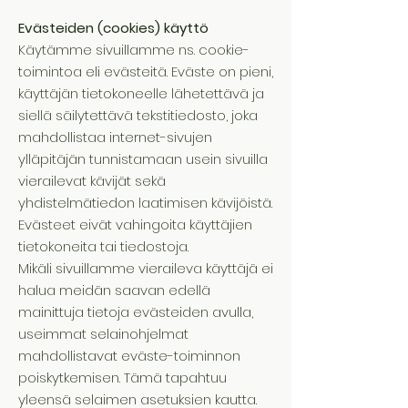
Evästeiden (cookies) käyttö
Käytämme sivuillamme ns. cookie-
toimintoa eli evästeitä. Eväste on pieni,
käyttäjän tietokoneelle lähetettävä ja
siellä säilytettävä tekstitiedosto, joka
mahdollistaa internet-sivujen
ylläpitäjän tunnistamaan usein sivuilla
vierailevat kävijät sekä
yhdistelmätiedon laatimisen kävijöistä.
Evästeet eivät vahingoita käyttäjien
tietokoneita tai tiedostoja.
Mikäli sivuillamme vieraileva käyttäjä ei
halua meidän saavan edellä
mainittuja tietoja evästeiden avulla,
useimmat selainohjelmat
mahdollistavat eväste-toiminnon
poiskytkemisen. Tämä tapahtuu
yleensä selaimen asetuksien kautta.