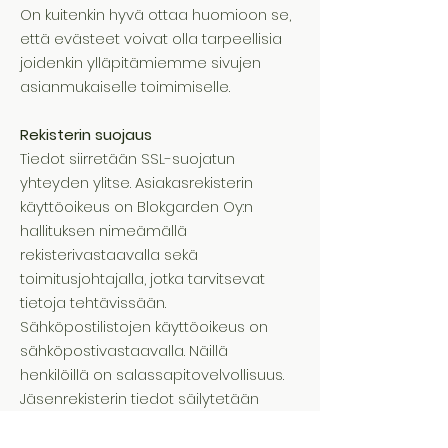
On kuitenkin hyvä ottaa huomioon se,
että evästeet voivat olla tarpeellisia
joidenkin ylläpitämiemme sivujen
asianmukaiselle toimimiselle.
Rekisterin suojaus
Tiedot siirretään SSL-suojatun
yhteyden ylitse. Asiakasrekisterin
käyttöoikeus on Blokgarden Oy:n
hallituksen nimeämällä
rekisterivastaavalla sekä
toimitusjohtajalla, jotka tarvitsevat
tietoja tehtävissään.
Sähköpostilistojen käyttöoikeus on
sähköpostivastaavalla. Näillä
henkilöillä on salassapitovelvollisuus.
Jäsenrekisterin tiedot säilytetään
tietoturvallisesti.
Rekisteri ei sisällä henkilörekisterilain 11