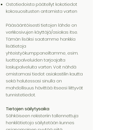
Ostotiedoista päätellyt kokotiedot
kokosuositusten antamista varten
Pääsääntöisesti tietojen lähde on
verkkosivujen käyttäjä/asiakas itse.
Tämän lisäksi saatamme hankkia
lisätietoja
yhteistyökumppaneiltamme, esim.
luottopalveluiden tarjoajalta
laskupalveluita varten. Voit nähdä
omistamasi tiedot asiakastilin kautta
sekä halutessasi sinulla on
mahdollisuus hävittää itseesi liittyvät
tunnistetiedot.
Tietojen säilytysaika
Sähköiseen rekisteriin tallennettuja
henkilötietoja säilytetään kunnes
asianomainen pyytää niitä