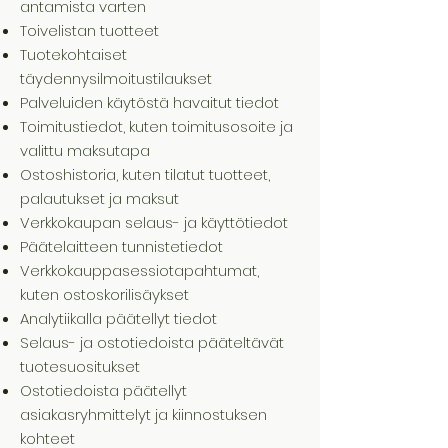
antamista varten
Toivelistan tuotteet
Tuotekohtaiset
täydennysilmoitustilaukset
Palveluiden käytöstä havaitut tiedot
Toimitustiedot, kuten toimitusosoite ja
valittu maksutapa
Ostoshistoria, kuten tilatut tuotteet,
palautukset ja maksut
Verkkokaupan selaus- ja käyttötiedot
Päätelaitteen tunnistetiedot
Verkkokauppasessiotapahtumat,
kuten ostoskorilisäykset
Analytiikalla päätellyt tiedot
Selaus- ja ostotiedoista pääteltävät
tuotesuositukset
Ostotiedoista päätellyt
asiakasryhmittelyt ja kiinnostuksen
kohteet