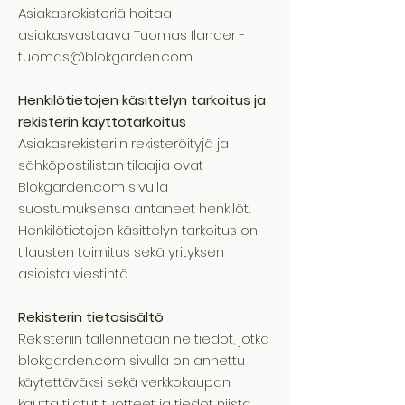
Asiakasrekisteriä hoitaa
asiakasvastaava Tuomas Ilander -
tuomas@blokgarden.com
Henkilötietojen käsittelyn tarkoitus ja
rekisterin käyttötarkoitus
Asiakasrekisteriin rekisteröityjä ja
sähköpostilistan tilaajia ovat
Blokgarden.com sivulla
suostumuksensa antaneet henkilöt.
Henkilötietojen käsittelyn tarkoitus on
tilausten toimitus sekä yrityksen
asioista viestintä.
Rekisterin tietosisältö
Rekisteriin tallennetaan ne tiedot, jotka
blokgarden.com sivulla on annettu
käytettäväksi sekä verkkokaupan
kautta tilatut tuotteet ja tiedot niistä.