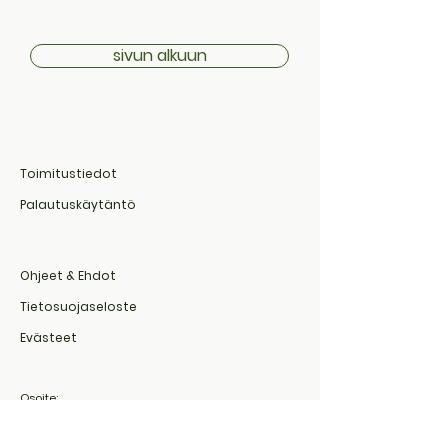
sivun alkuun
Toimitustiedot
Palautuskäytäntö
Ohjeet & Ehdot
Tietosuojaseloste
Evästeet
Osoite:
Sarvijaakonkatu 28