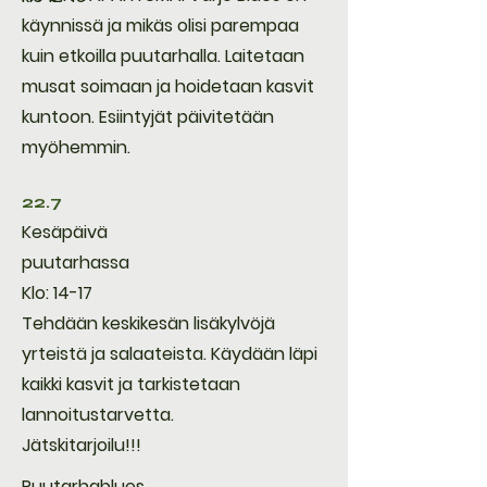
käynnissä ja mikäs olisi parempaa
kuin etkoilla puutarhalla. Laitetaan
musat soimaan ja hoidetaan kasvit
kuntoon. Esiintyjät päivitetään
myöhemmin.
22.7
Kesäpäivä
puutarhassa
Klo: 14-17
Tehdään keskikesän lisäkylvöjä
yrteistä ja salaateista. Käydään läpi
kaikki kasvit ja tarkistetaan
lannoitustarvetta.
Jätskitarjoilu!!!
Puutarhablues