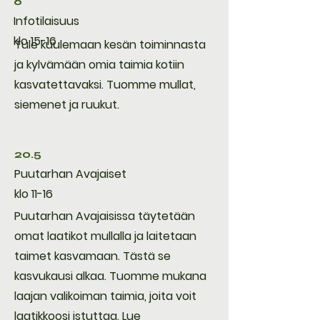
6
Infotilaisuus
klo 15-16
Tule kuulemaan kesän toiminnasta
ja kylvämään omia taimia kotiin
kasvatettavaksi. Tuomme mullat,
siemenet ja ruukut.
20.5
Puutarhan Avajaiset
klo 11-16
Puutarhan Avajaisissa täytetään
omat laatikot mullalla ja laitetaan
taimet kasvamaan. Tästä se
kasvukausi alkaa. Tuomme mukana
laajan valikoiman taimia, joita voit
laatikkoosi istuttaa.
Lue