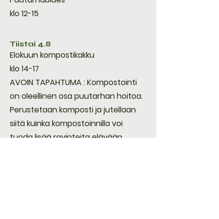
klo 12-15
Tiistai 4.8
Elokuun kompostikakku
klo 14-17
AVOIN TAPAHTUMA : Kompostointi
on oleellinen osa puutarhan hoitoa.
Perustetaan komposti ja jutellaan
siitä kuinka kompostoinnilla voi
tuoda lisää ravinteita elävään
multaan. Tule oppimaan
kompostista, bokashista ja
madoista.
Tiistai 18.8
Loppukesän valmistelut