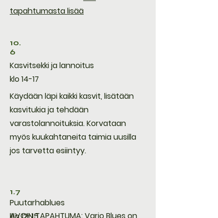
tapahtumasta lisää
10.
6
Kasvitsekki ja lannoitus
klo 14-17
Käydään läpi kaikki kasvit, lisätään
kasvitukia ja tehdään
varastolannoituksia. Korvataan
myös kuukahtaneita taimia uusilla
jos tarvetta esiintyy.
1.7
Puutarhablues
AVOIN TAPAHTUMA: Varjo Blues on
klo 12-15