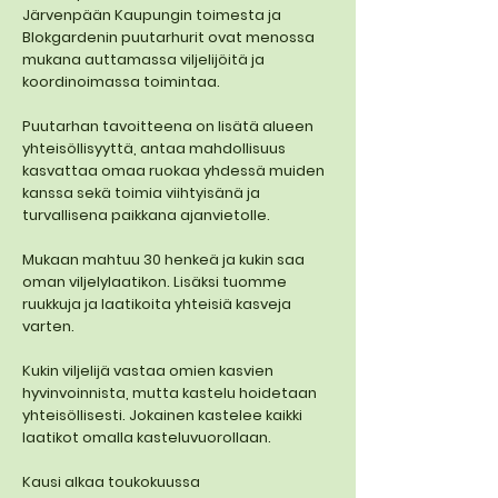
Järvenpään Kaupungin toimesta ja
Blokgardenin puutarhurit ovat menossa
mukana auttamassa viljelijöitä ja
koordinoimassa toimintaa.
Puutarhan tavoitteena on lisätä alueen
yhteisöllisyyttä, antaa mahdollisuus
kasvattaa omaa ruokaa yhdessä muiden
kanssa sekä toimia viihtyisänä ja
turvallisena paikkana ajanvietolle.
Mukaan mahtuu 30 henkeä ja kukin saa
oman viljelylaatikon. Lisäksi tuomme
ruukkuja ja laatikoita yhteisiä kasveja
varten.
Kukin viljelijä vastaa omien kasvien
hyvinvoinnista, mutta kastelu hoidetaan
yhteisöllisesti. Jokainen kastelee kaikki
laatikot omalla kasteluvuorollaan.
Kausi alkaa toukokuussa