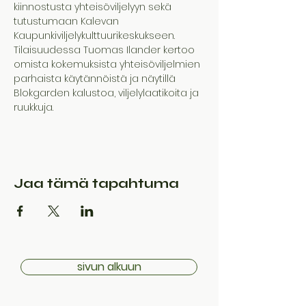
kiinnostusta yhteisöviljelyyn sekä 
tutustumaan Kalevan 
Kaupunkiviljelykulttuurikeskukseen. 
Tilaisuudessa Tuomas Ilander kertoo 
omista kokemuksista yhteisöviljelmien 
parhaista käytännöistä ja näytillä 
Blokgarden kalustoa, viljelylaatikoita ja 
ruukkuja.
Jaa tämä tapahtuma
sivun alkuun