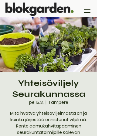
Yhteisöviljely
Seurakunnassa
pe 15.3.
  |  
Tampere
Mitä hyötyä yhteisöviljelmästä on ja
kuinka järjestää onnistunut viljelmä.
Rento aamukahvitapaaminen
seurakuntatoimijoille Kalevan