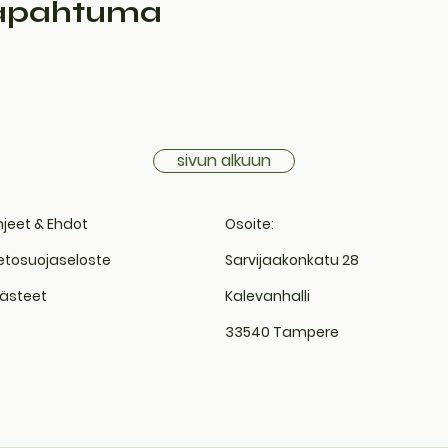
tapahtuma
sivun alkuun
jeet & Ehdot
Osoite:
etosuojaseloste
Sarvijaakonkatu 28
ästeet
Kalevanhalli
33540 Tampere