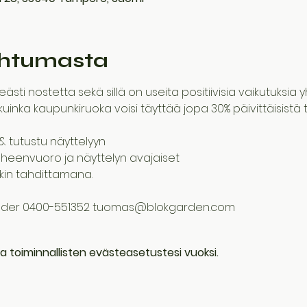
ahtumasta
eästi nostetta sekä sillä on useita positiivisia vaikutuksia
kuinka kaupunkiruoka voisi täyttää jopa 30% päivittäisistä 
t & tutustu näyttelyyn
 puheenvuoro ja näyttelyn avajaiset
iikin tahdittamana. 
lander 0400-551352 tuomas@blokgarden.com
a toiminnallisten evästeasetustesi vuoksi.