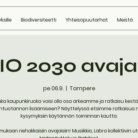
yksille
Biodiversiteetti
Yhteisöpuutarhat
Meistä
IO 2030 avaja
pe 06.9.
  |  
Tampere
nka kaupunkiruoka voisi olla osa arkeamme ja ratkaisu kest
ntuotannon lisäämiseen? Näyttelyssä etsimme ratkaisua n
kysymyksiin käytännön toiminnan kautta.
mukaan riehakkaisiin avajaisiin! Musiikkia, Labra kollektiivin u