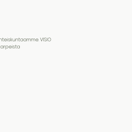
 yhteiskuntaamme. VISIO 
tarpeista 