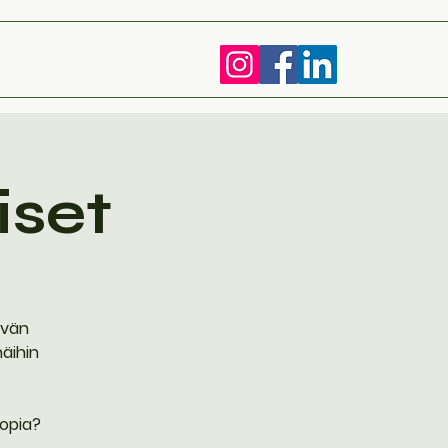
iset
ävän
äihin
topia?