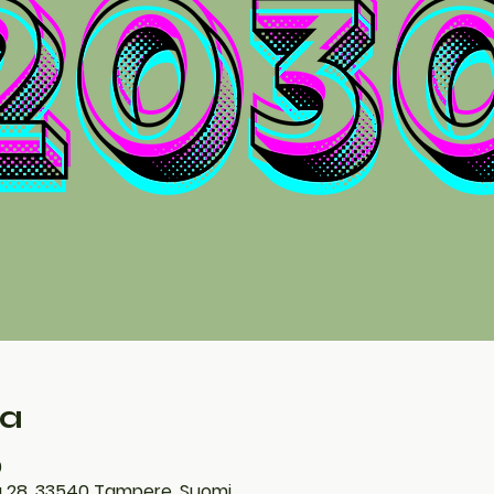
ka
0
u 28, 33540 Tampere, Suomi