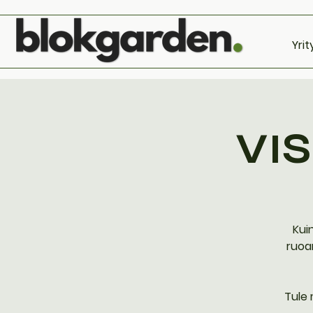
Yrit
VIS
Kui
ruoa
Tule 