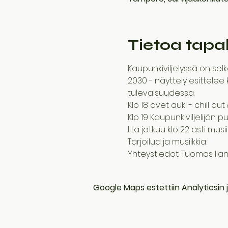
Tietoa tap
Kaupunkiviljelyssä on selk
2030 - näyttely esittelee 
tulevaisuudessa.
Klo 18 ovet auki - chill ou
Klo 19 Kaupunkiviljelijän
Ilta jatkuu klo 22 asti mus
Tarjoilua ja musiikkia
Yhteystiedot: Tuomas I
Google Maps estettiin Analyticsin j