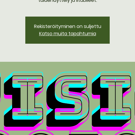
taidenäyttely ja iltabileet.
Rekisteröityminen on suljettu
Katso muita tapahtumia