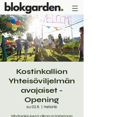
Kostinkallion
Yhteisöviljelmän
avajaiset -
Opening
su 02.6.
  |  
Helsinki
Vihdoinkin kesä alkaa ja laitetaan