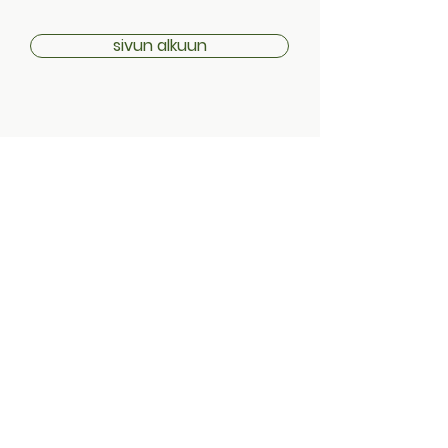
sivun alkuun
Toimitustiedot
Palautuskäytäntö
Ohjeet & Ehdot
Tietosuojaseloste
Evästeet
Osoite:
Sarvijaakonkatu 28
Kalevanhalli