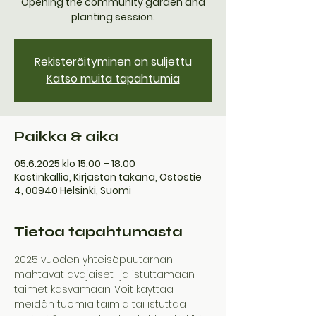
Opening the community garden and
planting session.
Rekisteröityminen on suljettu
Katso muita tapahtumia
Paikka & aika
05.6.2025 klo 15.00 – 18.00
Kostinkallio, Kirjaston takana, Ostostie
4, 00940 Helsinki, Suomi
Tietoa tapahtumasta
2025 vuoden yhteisöpuutarhan 
mahtavat avajaiset.  ja istuttamaan 
taimet kasvamaan. Voit käyttää 
meidän tuomia taimia tai istuttaa 