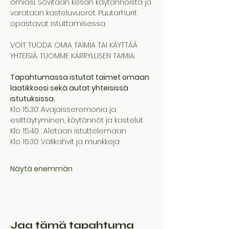
omiasi. Sovitaan kesän käytännöistä ja 
varataan kasteluvuorot. Puutarhurit 
opastavat istuttamisessa. 
VOIT TUODA OMIA TAIMIA TAI KÄYTTÄÄ 
YHTEISIÄ. TUOMME KÄRRYLLISEN TAIMIA.
Tapahtumassa istutat taimet omaan 
laatikkoosi sekä autat yhteisissä 
istutuksissa.
Klo 15.30: Avajaisseremonia ja 
esittäytyminen, käytännöt ja kastelut
Klo 15.40 : Aletaan istuttelemaan
Klo 16.30: Välikahvit ja munkkeja
Näytä enemmän
Jaa tämä tapahtuma