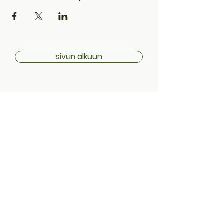
sivun alkuun
Toimitustiedot
Palautuskäytäntö
Ohjeet & Ehdot
Tietosuojaseloste
Evästeet