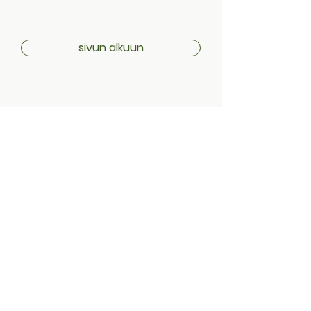
sivun alkuun
Toimitustiedot
Palautuskäytäntö
Ohjeet & Ehdot
Tietosuojaseloste
Evästeet
Osoite:
Sarvijaakonkatu 28