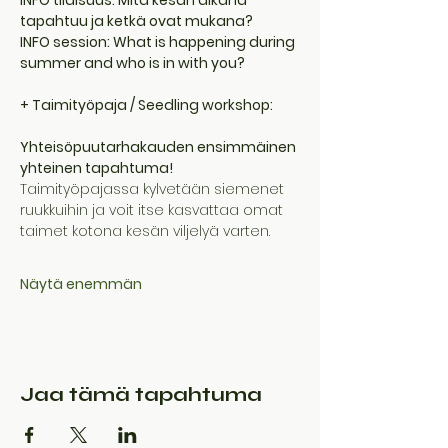
INFO tilaisuus: Mitä kesän aikana 
tapahtuu ja ketkä ovat mukana?
INFO session: What is happening during 
summer and who is in with you?
+ Taimityöpaja / Seedling workshop:
Yhteisöpuutarhakauden ensimmäinen 
yhteinen tapahtuma!
Taimityöpajassa kylvetään siemenet 
ruukkuihin ja voit itse kasvattaa omat 
taimet kotona kesän viljelyä varten.
Näytä enemmän
Jaa tämä tapahtuma