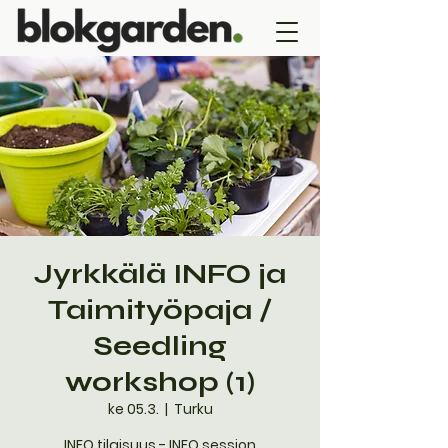
Jyrkkälä INFO ja
Taimityöpaja /
Seedling
workshop (1)
ke 05.3.
  |  
Turku
INFO tilaisuus - INFO session