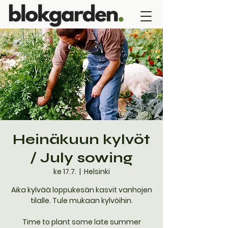
Heinäkuun kylvöt
/ July sowing
ke 17.7.
  |  
Helsinki
Aika kylvää loppukesän kasvit vanhojen
tilalle. Tule mukaan kylvöihin.
Time to plant some late summer