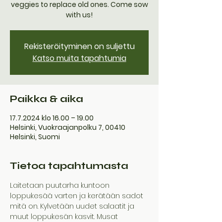
veggies to replace old ones. Come sow
with us!
Rekisteröityminen on suljettu
Katso muita tapahtumia
Paikka & aika
17.7.2024 klo 16.00 – 19.00
Helsinki, Vuokraajanpolku 7, 00410
Helsinki, Suomi
Tietoa tapahtumasta
Laitetaan puutarha kuntoon 
loppukesää varten ja kerätään sadot 
mitä on. Kylvetään uudet salaatit ja 
muut loppukesän kasvit. Musat 